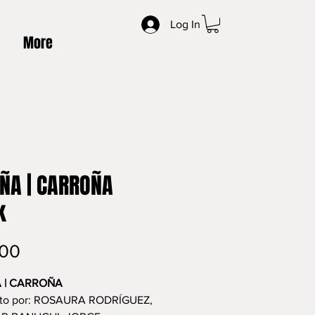
Log In
More
ÑA | CARROÑA
k
Price
.00
 | CARROÑA
ito por: ROSAURA RODRÍGUEZ,