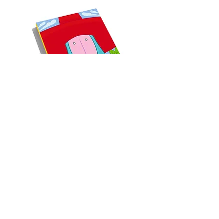
Pasamont
añas